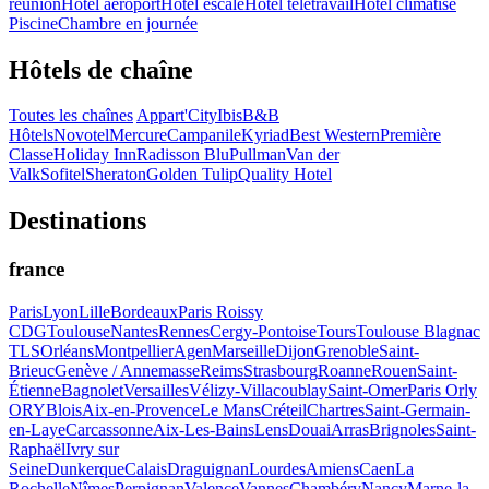
réunion
Hôtel aéroport
Hôtel escale
Hôtel télétravail
Hôtel climatisé
Piscine
Chambre en journée
Hôtels de chaîne
Toutes les chaînes
Appart'City
Ibis
B&B
Hôtels
Novotel
Mercure
Campanile
Kyriad
Best Western
Première
Classe
Holiday Inn
Radisson Blu
Pullman
Van der
Valk
Sofitel
Sheraton
Golden Tulip
Quality Hotel
Destinations
france
Paris
Lyon
Lille
Bordeaux
Paris Roissy
CDG
Toulouse
Nantes
Rennes
Cergy-Pontoise
Tours
Toulouse Blagnac
TLS
Orléans
Montpellier
Agen
Marseille
Dijon
Grenoble
Saint-
Brieuc
Genève / Annemasse
Reims
Strasbourg
Roanne
Rouen
Saint-
Étienne
Bagnolet
Versailles
Vélizy-Villacoublay
Saint-Omer
Paris Orly
ORY
Blois
Aix-en-Provence
Le Mans
Créteil
Chartres
Saint-Germain-
en-Laye
Carcassonne
Aix-Les-Bains
Lens
Douai
Arras
Brignoles
Saint-
Raphaël
Ivry sur
Seine
Dunkerque
Calais
Draguignan
Lourdes
Amiens
Caen
La
Rochelle
Nîmes
Perpignan
Valence
Vannes
Chambéry
Nancy
Marne-la-