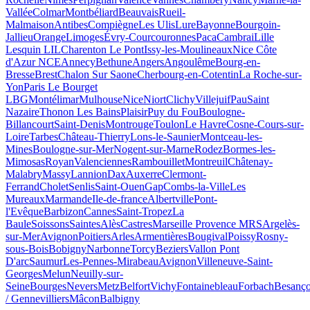
Vallée
Colmar
Montbéliard
Beauvais
Rueil-
Malmaison
Antibes
Compiègne
Les Ulis
Lure
Bayonne
Bourgoin-
Jallieu
Orange
Limoges
Évry-Courcouronnes
Paca
Cambrai
Lille
Lesquin LIL
Charenton Le Pont
Issy-les-Moulineaux
Nice Côte
d'Azur NCE
Annecy
Bethune
Angers
Angoulême
Bourg-en-
Bresse
Brest
Chalon Sur Saone
Cherbourg-en-Cotentin
La Roche-sur-
Yon
Paris Le Bourget
LBG
Montélimar
Mulhouse
Nice
Niort
Clichy
Villejuif
Pau
Saint
Nazaire
Thonon Les Bains
Plaisir
Puy du Fou
Boulogne-
Billancourt
Saint-Denis
Montrouge
Toulon
Le Havre
Cosne-Cours-sur-
Loire
Tarbes
Château-Thierry
Lons-le-Saunier
Montceau-les-
Mines
Boulogne-sur-Mer
Nogent-sur-Marne
Rodez
Bormes-les-
Mimosas
Royan
Valenciennes
Rambouillet
Montreuil
Châtenay-
Malabry
Massy
Lannion
Dax
Auxerre
Clermont-
Ferrand
Cholet
Senlis
Saint-Ouen
Gap
Combs-la-Ville
Les
Mureaux
Marmande
Ile-de-france
Albertville
Pont-
l'Evêque
Barbizon
Cannes
Saint-Tropez
La
Baule
Soissons
Saintes
Alès
Castres
Marseille Provence MRS
Argelès-
sur-Mer
Avignon
Poitiers
Arles
Armentières
Bougival
Poissy
Rosny-
sous-Bois
Bobigny
Narbonne
Torcy
Beziers
Vallon Pont
D'arc
Saumur
Les-Pennes-Mirabeau
Avignon
Villeneuve-Saint-
Georges
Melun
Neuilly-sur-
Seine
Bourges
Nevers
Metz
Belfort
Vichy
Fontainebleau
Forbach
Besanç
/ Gennevilliers
Mâcon
Balbigny