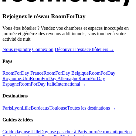
Rejoignez le réseau RoomForDay
Vous êtes hôtelier ? Vendez vos chambres et espaces inoccupés en
journée et générez des revenus additionnels, sans toucher à votre
activité de nuit.
Nous rejoindre
Connexion
Découvrir l’espace hôteliers →
Pays
RoomForDay France
RoomForDay Belgique
RoomForDay
Royaume-Uni
RoomForDay Allemagne
RoomForDay
Espagne
RoomForDay Italie
International →
Destinations
Paris
Lyon
Lille
Bordeaux
Toulouse
Toutes les destinations →
Guides & idées
Guide day use Lille
Day use pas cher à Paris
Journée romantique
Spa