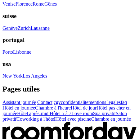
Venise
Florence
Rome
Gênes
suisse
Genève
Zurich
Lausanne
portugal
Porto
Lisbonne
usa
New York
Los Angeles
Pages utiles
Assistant journée
Contact
cgv
confidentialite
mentions legales
faq
Hôtel en journée
Chambre à l'heure
Hôtel de jour
Hôtel pas cher en
journée
Hôtel après-midi
Hôtel 5 à 7
Love room
Spa privatif
Salon
privatif
Coworking à l'hôtel
Hôtel avec piscine
Chambre en journée