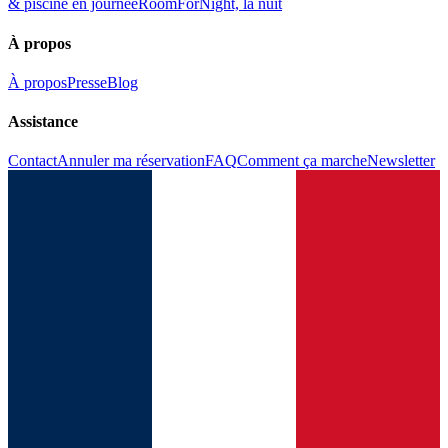
& piscine en journée
RoomForNight, la nuit
À propos
À propos
Presse
Blog
Assistance
Contact
Annuler ma réservation
FAQ
Comment ça marche
Newsletter