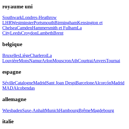
royaume uni
Southwark
Londres-Heathrow
LHR
Westminster
Portsmouth
Birmingham
Kensington et
Chelsea
Camden
Hammersmith et Fulham
La
City
Leeds
Croydon
Lambeth
Brent
belgique
Bruxelles
Liège
Charleroi
La
Louvière
Mons
Namur
Arlon
Mouscron
Ath
Courtrai
Anvers
Tournai
espagne
Séville
Catalogne
Madrid
Sant Joan Despi
Barcelone
Alcorcón
Madrid
MAD
Alcobendas
allemagne
Wiesbaden
Saxe-Anhalt
Munich
Hambourg
Brême
Magdebourg
italie