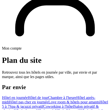
Mon compte
Plan du site
Retrouvez tous les hôtels en journée par ville, par envie et par
marque, ainsi que les pages utiles.
Par envie
Hôtel en journée
Hôtel de jour
Chambre à l'heure
Hôtel après-
midi
Hôtel pas cher en journée
Love room & hôtels pour amants
Hôtel
5 à 7
Spa & jacuzzi privatif
Coworking à l'hôtel
Salon privatif &