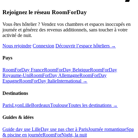
Rejoignez le réseau RoomForDay
Vous êtes hôtelier ? Vendez vos chambres et espaces inoccupés en
journée et générez des revenus additionnels, sans toucher à votre
activité de nuit.
Nous rejoindre
Connexion
Découvrir l’espace hôteliers →
Pays
RoomForDay France
RoomForDay Belgique
RoomForDay
Royaume-Uni
RoomForDay Allemagne
RoomForDay
Espagne
RoomForDay Italie
International →
Destinations
Paris
Lyon
Lille
Bordeaux
Toulouse
Toutes les destinations →
Guides & idées
Guide day use Lille
Day use pas cher à Paris
Journée romantique
Spa
& piscine en journée
RoomForNight, la nuit