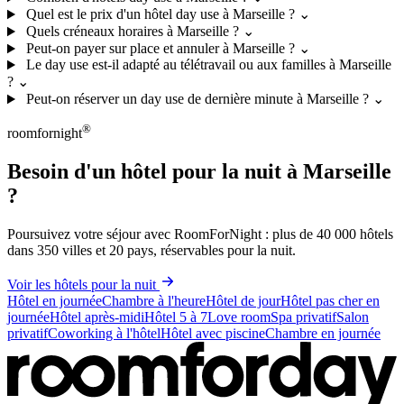
Quel est le prix d'un hôtel day use à Marseille ?
⌄
Quels créneaux horaires à Marseille ?
⌄
Peut-on payer sur place et annuler à Marseille ?
⌄
Le day use est-il adapté au télétravail ou aux familles à Marseille
?
⌄
Peut-on réserver un day use de dernière minute à Marseille ?
⌄
®
roomfornight
Besoin d'un hôtel pour la nuit à Marseille
?
Poursuivez votre séjour avec RoomForNight : plus de 40 000 hôtels
dans 350 villes et 20 pays, réservables pour la nuit.
Voir les hôtels pour la nuit
Leaflet
|
© OpenStreetMap, © CARTO
Hôtel en journée
Chambre à l'heure
Hôtel de jour
Hôtel pas cher en
+
journée
Hôtel après-midi
Hôtel 5 à 7
Love room
Spa privatif
Salon
privatif
Coworking à l'hôtel
Hôtel avec piscine
Chambre en journée
−