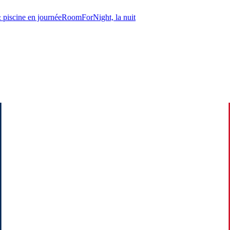
 piscine en journée
RoomForNight, la nuit