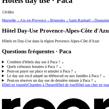
Hôtels day use · Paca
13villes
Marseille
→
Aix-en-Provence
→
Brignoles
→
Saint-Raphaël
→
Draguign
Hôtel Day-Use Provence-Alpes-Côte d'Azu
Hôtels en Day-Use dans la région Provence-Alpes-Côte d'Azur
Questions fréquentes · Paca
Combien d'hôtels day use à Paca ?
⌄
Quels créneaux horaires à Paca ?
⌄
Peut-on payer sur place et annuler à Paca ?
⌄
Le day use est-il adapté au télétravail ou aux familles à Paca ?
⌄
Peut-on réserver un day use de dernière minute à Paca ?
⌄
Hôtel en journée
Chambre à l'heure
Hôtel de jour
Hôtel pas cher en jou