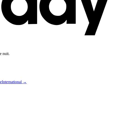
e nuit.
e
International →