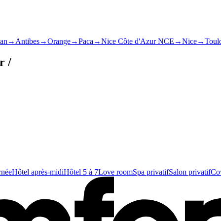
an
→
Antibes
→
Orange
→
Paca
→
Nice Côte d'Azur NCE
→
Nice
→
Toul
r /
rnée
Hôtel après-midi
Hôtel 5 à 7
Love room
Spa privatif
Salon privatif
Cow