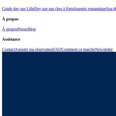
Guide day use Lille
Day use pas cher à Paris
Journée romantique
Spa &
À propos
À propos
Presse
Blog
Assistance
Contact
Annuler ma réservation
FAQ
Comment ça marche
Newsletter