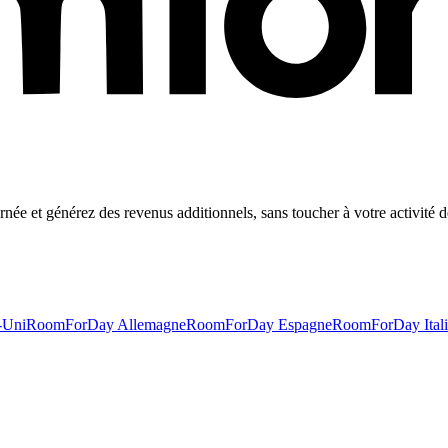
ée et générez des revenus additionnels, sans toucher à votre activité d
-Uni
RoomForDay Allemagne
RoomForDay Espagne
RoomForDay Itali