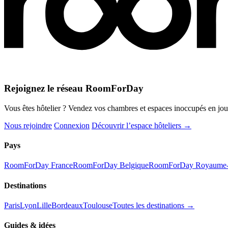
Rejoignez le réseau RoomForDay
Vous êtes hôtelier ? Vendez vos chambres et espaces inoccupés en journ
Nous rejoindre
Connexion
Découvrir l’espace hôteliers →
Pays
RoomForDay France
RoomForDay Belgique
RoomForDay Royaume
Destinations
Paris
Lyon
Lille
Bordeaux
Toulouse
Toutes les destinations →
Guides & idées