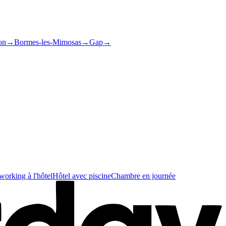
on
→
Bormes-les-Mimosas
→
Gap
→
orking à l'hôtel
Hôtel avec piscine
Chambre en journée