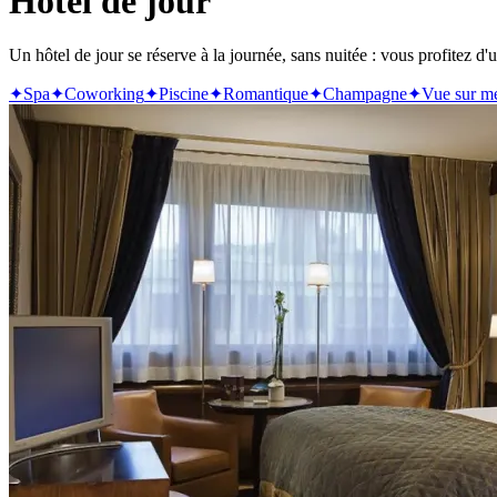
Hôtel de jour
Un hôtel de jour se réserve à la journée, sans nuitée : vous profitez d'
✦
Spa
✦
Coworking
✦
Piscine
✦
Romantique
✦
Champagne
✦
Vue sur m