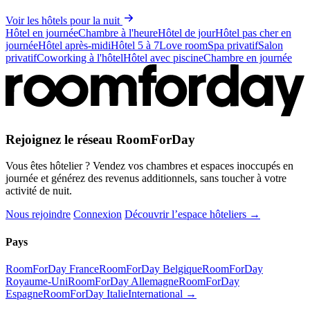
Voir les hôtels pour la nuit
Hôtel en journée
Chambre à l'heure
Hôtel de jour
Hôtel pas cher en
journée
Hôtel après-midi
Hôtel 5 à 7
Love room
Spa privatif
Salon
privatif
Coworking à l'hôtel
Hôtel avec piscine
Chambre en journée
Rejoignez le réseau RoomForDay
Vous êtes hôtelier ? Vendez vos chambres et espaces inoccupés en
journée et générez des revenus additionnels, sans toucher à votre
activité de nuit.
Nous rejoindre
Connexion
Découvrir l’espace hôteliers →
Pays
RoomForDay France
RoomForDay Belgique
RoomForDay
Royaume-Uni
RoomForDay Allemagne
RoomForDay
Espagne
RoomForDay Italie
International →