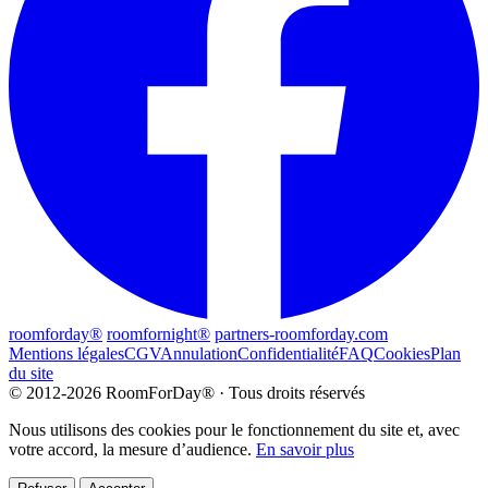
roomforday®
roomfornight®
partners-roomforday.com
Mentions légales
CGV
Annulation
Confidentialité
FAQ
Cookies
Plan
du site
© 2012-2026 RoomForDay® · Tous droits réservés
Nous utilisons des cookies pour le fonctionnement du site et, avec
votre accord, la mesure d’audience.
En savoir plus