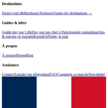
Destinations
Paris
Lyon
Lille
Bordeaux
Toulouse
Toutes les destinations →
Guides & idées
Guide day use Lille
Day use pas cher à Paris
Journée romantique
Spa
& piscine en journée
RoomForNight, la nuit
À propos
À propos
Presse
Blog
Assistance
Contact
Annuler ma réservation
FAQ
Comment ça marche
Newsletter