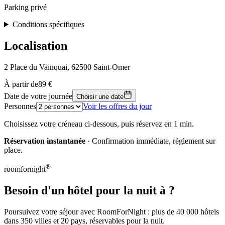
Parking privé
Conditions spécifiques
Localisation
2 Place du Vainquai, 62500 Saint-Omer
Leaflet
|
© OpenStreetMap, © CARTO
À partir de
89 €
89 €
+
Date de votre journée
Choisir une date
Personnes
Voir les offres du jour
−
Choisissez votre créneau ci-dessous, puis réservez en 1 min.
Réservation instantanée
· Confirmation immédiate, règlement sur
place.
®
roomfornight
Besoin d'un hôtel pour la nuit à ?
Poursuivez votre séjour avec RoomForNight : plus de 40 000 hôtels
dans 350 villes et 20 pays, réservables pour la nuit.