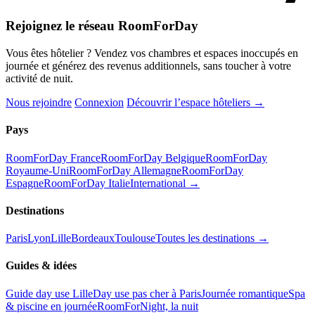
Rejoignez le réseau RoomForDay
Vous êtes hôtelier ? Vendez vos chambres et espaces inoccupés en
journée et générez des revenus additionnels, sans toucher à votre
activité de nuit.
Nous rejoindre
Connexion
Découvrir l’espace hôteliers →
Pays
RoomForDay France
RoomForDay Belgique
RoomForDay
Royaume-Uni
RoomForDay Allemagne
RoomForDay
Espagne
RoomForDay Italie
International →
Destinations
Paris
Lyon
Lille
Bordeaux
Toulouse
Toutes les destinations →
Guides & idées
Guide day use Lille
Day use pas cher à Paris
Journée romantique
Spa
& piscine en journée
RoomForNight, la nuit