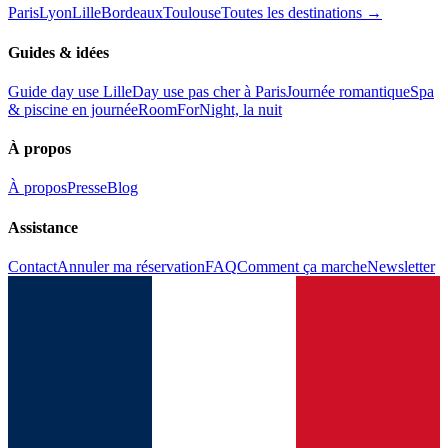
Paris
Lyon
Lille
Bordeaux
Toulouse
Toutes les destinations →
Guides & idées
Guide day use Lille
Day use pas cher à Paris
Journée romantique
Spa
& piscine en journée
RoomForNight, la nuit
À propos
À propos
Presse
Blog
Assistance
Contact
Annuler ma réservation
FAQ
Comment ça marche
Newsletter