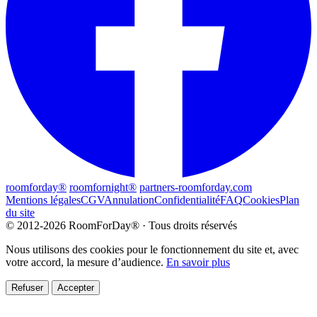
roomforday®
roomfornight®
partners-roomforday.com
Mentions légales
CGV
Annulation
Confidentialité
FAQ
Cookies
Plan
du site
© 2012-2026 RoomForDay® · Tous droits réservés
Nous utilisons des cookies pour le fonctionnement du site et, avec
votre accord, la mesure d’audience.
En savoir plus
Refuser
Accepter