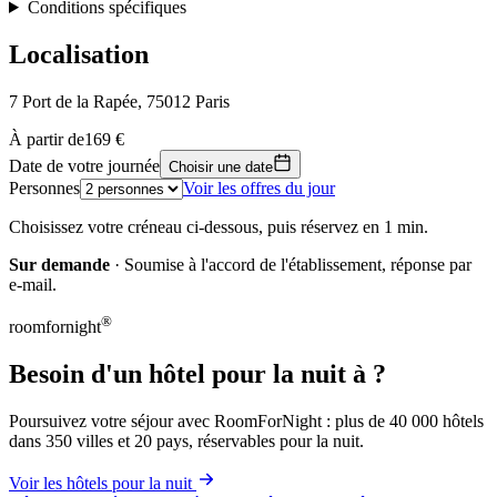
Conditions spécifiques
Localisation
7 Port de la Rapée, 75012 Paris
Leaflet
|
© OpenStreetMap, © CARTO
À partir de
169 €
169 €
+
Date de votre journée
Choisir une date
Personnes
Voir les offres du jour
−
Choisissez votre créneau ci-dessous, puis réservez en 1 min.
Sur demande
· Soumise à l'accord de l'établissement, réponse par
e-mail.
®
roomfornight
Besoin d'un hôtel pour la nuit à ?
Poursuivez votre séjour avec RoomForNight : plus de 40 000 hôtels
dans 350 villes et 20 pays, réservables pour la nuit.
Voir les hôtels pour la nuit