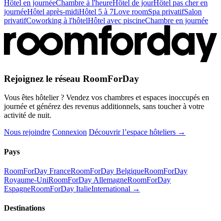
Hôtel en journée
Chambre à l'heure
Hôtel de jour
Hôtel pas cher en
journée
Hôtel après-midi
Hôtel 5 à 7
Love room
Spa privatif
Salon
privatif
Coworking à l'hôtel
Hôtel avec piscine
Chambre en journée
Rejoignez le réseau RoomForDay
Vous êtes hôtelier ? Vendez vos chambres et espaces inoccupés en
journée et générez des revenus additionnels, sans toucher à votre
activité de nuit.
Nous rejoindre
Connexion
Découvrir l’espace hôteliers →
Pays
RoomForDay France
RoomForDay Belgique
RoomForDay
Royaume-Uni
RoomForDay Allemagne
RoomForDay
Espagne
RoomForDay Italie
International →
Destinations