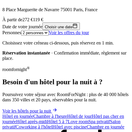
8 Place Marguerite de Navarre 75001 Paris, France
Leaflet
|
© OpenStreetMap, © CARTO
À partir de
272 €
119 €
119 €
+
Date de votre journée
Choisir une date
Personnes
Voir les offres du jour
−
Choisissez votre créneau ci-dessous, puis réservez en 1 min.
Réservation instantanée
· Confirmation immédiate, règlement sur
place.
®
roomfornight
Besoin d'un hôtel pour la nuit à ?
Poursuivez votre séjour avec RoomForNight : plus de 40 000 hôtels
dans 350 villes et 20 pays, réservables pour la nuit.
Voir les hôtels pour la nuit
Hôtel en journée
Chambre à l'heure
Hôtel de jour
Hôtel pas cher en
journée
Hôtel après-midi
Hôtel 5 à 7
Love room
Spa privatif
Salon
privatif
Coworking à l'hôtel
Hôtel avec piscine
Chambre en journée