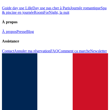
Guide day use Lille
Day use pas cher à Paris
Journée romantique
Spa
& piscine en journée
RoomForNight, la nuit
À propos
À propos
Presse
Blog
Assistance
Contact
Annuler ma réservation
FAQ
Comment ça marche
Newsletter