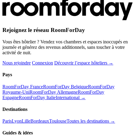
Rejoignez le réseau RoomForDay
Vous êtes hôtelier ? Vendez vos chambres et espaces inoccupés en
journée et générez des revenus additionnels, sans toucher à votre
activité de nuit.
Nous rejoindre
Connexion
Découvrir l’espace hôteliers →
Pays
RoomForDay France
RoomForDay Belgique
RoomForDay
Royaume-Uni
RoomForDay Allemagne
RoomForDay
Espagne
RoomForDay Italie
International →
Destinations
Paris
Lyon
Lille
Bordeaux
Toulouse
Toutes les destinations →
Guides & idées