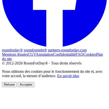
roomforday®
roomfornight®
partners-roomforday.com
Mentions légales
CGV
Annulation
Confidentialité
FAQ
Cookies
Plan
du site
© 2012-2026 RoomForDay® · Tous droits réservés
Nous utilisons des cookies pour le fonctionnement du site et, avec
votre accord, la mesure d’audience.
En savoir plus
Refuser
Accepter