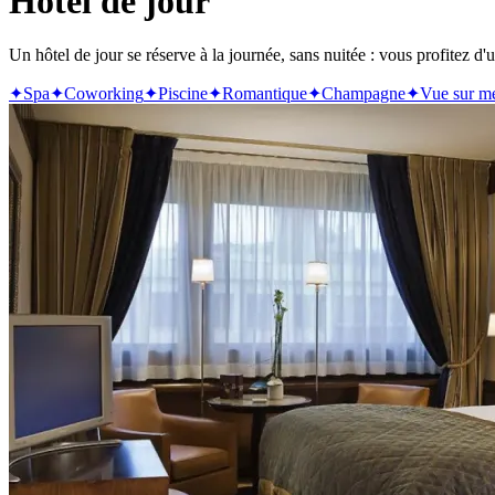
Hôtel de jour
Un hôtel de jour se réserve à la journée, sans nuitée : vous profitez d'
✦
Spa
✦
Coworking
✦
Piscine
✦
Romantique
✦
Champagne
✦
Vue sur m