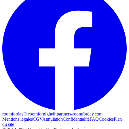
roomforday®
roomfornight®
partners-roomforday.com
Mentions légales
CGV
Annulation
Confidentialité
FAQ
Cookies
Plan
du site