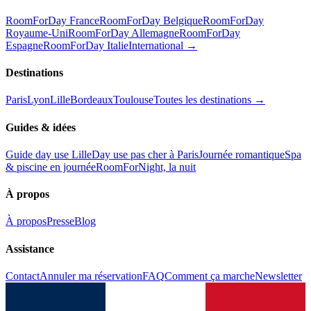
RoomForDay France
RoomForDay Belgique
RoomForDay
Royaume-Uni
RoomForDay Allemagne
RoomForDay
Espagne
RoomForDay Italie
International →
Destinations
Paris
Lyon
Lille
Bordeaux
Toulouse
Toutes les destinations →
Guides & idées
Guide day use Lille
Day use pas cher à Paris
Journée romantique
Spa
& piscine en journée
RoomForNight, la nuit
À propos
À propos
Presse
Blog
Assistance
Contact
Annuler ma réservation
FAQ
Comment ça marche
Newsletter