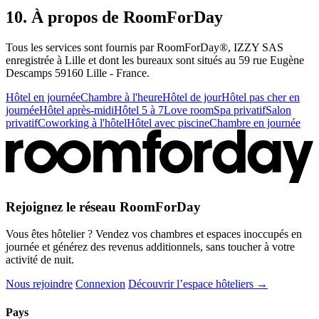
10. À propos de RoomForDay
Tous les services sont fournis par RoomForDay®, IZZY SAS
enregistrée à Lille et dont les bureaux sont situés au 59 rue Eugène
Descamps 59160 Lille - France.
Hôtel en journée
Chambre à l'heure
Hôtel de jour
Hôtel pas cher en
journée
Hôtel après-midi
Hôtel 5 à 7
Love room
Spa privatif
Salon
privatif
Coworking à l'hôtel
Hôtel avec piscine
Chambre en journée
Rejoignez le réseau RoomForDay
Vous êtes hôtelier ? Vendez vos chambres et espaces inoccupés en
journée et générez des revenus additionnels, sans toucher à votre
activité de nuit.
Nous rejoindre
Connexion
Découvrir l’espace hôteliers →
Pays