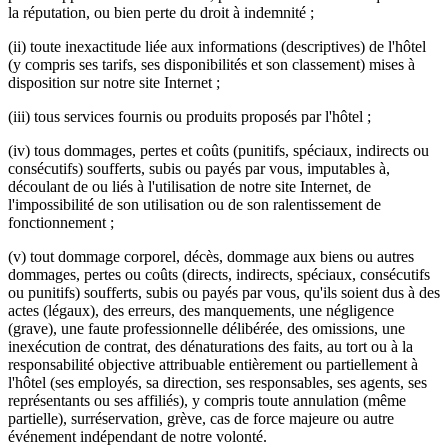
la réputation, ou bien perte du droit à indemnité ;
(ii) toute inexactitude liée aux informations (descriptives) de l'hôtel
(y compris ses tarifs, ses disponibilités et son classement) mises à
disposition sur notre site Internet ;
(iii) tous services fournis ou produits proposés par l'hôtel ;
(iv) tous dommages, pertes et coûts (punitifs, spéciaux, indirects ou
consécutifs) soufferts, subis ou payés par vous, imputables à,
découlant de ou liés à l'utilisation de notre site Internet, de
l'impossibilité de son utilisation ou de son ralentissement de
fonctionnement ;
(v) tout dommage corporel, décès, dommage aux biens ou autres
dommages, pertes ou coûts (directs, indirects, spéciaux, consécutifs
ou punitifs) soufferts, subis ou payés par vous, qu'ils soient dus à des
actes (légaux), des erreurs, des manquements, une négligence
(grave), une faute professionnelle délibérée, des omissions, une
inexécution de contrat, des dénaturations des faits, au tort ou à la
responsabilité objective attribuable entièrement ou partiellement à
l'hôtel (ses employés, sa direction, ses responsables, ses agents, ses
représentants ou ses affiliés), y compris toute annulation (même
partielle), surréservation, grève, cas de force majeure ou autre
événement indépendant de notre volonté.