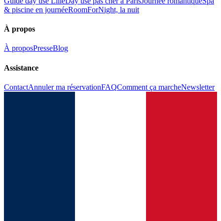
Guide day use Lille
Day use pas cher à Paris
Journée romantique
Spa
& piscine en journée
RoomForNight, la nuit
À propos
À propos
Presse
Blog
Assistance
Contact
Annuler ma réservation
FAQ
Comment ça marche
Newsletter