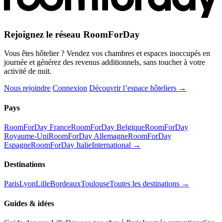
Rejoignez le réseau RoomForDay
Vous êtes hôtelier ? Vendez vos chambres et espaces inoccupés en
journée et générez des revenus additionnels, sans toucher à votre
activité de nuit.
Nous rejoindre
Connexion
Découvrir l’espace hôteliers →
Pays
RoomForDay France
RoomForDay Belgique
RoomForDay
Royaume-Uni
RoomForDay Allemagne
RoomForDay
Espagne
RoomForDay Italie
International →
Destinations
Paris
Lyon
Lille
Bordeaux
Toulouse
Toutes les destinations →
Guides & idées