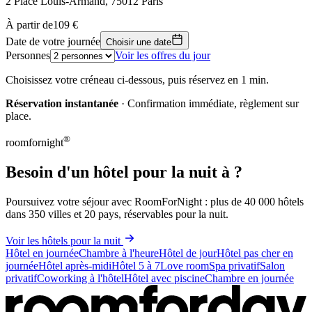
2 Place Louis-Armand, 75012 Paris
Leaflet
|
© OpenStreetMap, © CARTO
À partir de
109 €
109 €
+
Date de votre journée
Choisir une date
Personnes
Voir les offres du jour
−
Choisissez votre créneau ci-dessous, puis réservez en 1 min.
Réservation instantanée
· Confirmation immédiate, règlement sur
place.
®
roomfornight
Besoin d'un hôtel pour la nuit à ?
Poursuivez votre séjour avec RoomForNight : plus de 40 000 hôtels
dans 350 villes et 20 pays, réservables pour la nuit.
Voir les hôtels pour la nuit
Hôtel en journée
Chambre à l'heure
Hôtel de jour
Hôtel pas cher en
journée
Hôtel après-midi
Hôtel 5 à 7
Love room
Spa privatif
Salon
privatif
Coworking à l'hôtel
Hôtel avec piscine
Chambre en journée