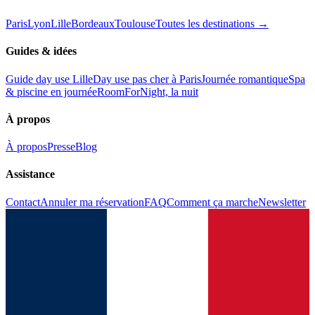
Paris
Lyon
Lille
Bordeaux
Toulouse
Toutes les destinations →
Guides & idées
Guide day use Lille
Day use pas cher à Paris
Journée romantique
Spa
& piscine en journée
RoomForNight, la nuit
À propos
À propos
Presse
Blog
Assistance
Contact
Annuler ma réservation
FAQ
Comment ça marche
Newsletter