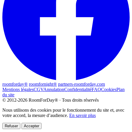
roomforday®
roomfornight®
partners-roomforday.com
Mentions légales
CGV
Annulation
Confidentialité
FAQ
Cookies
Plan
du site
© 2012-2026 RoomForDay® · Tous droits réservés
Nous utilisons des cookies pour le fonctionnement du site et, avec
votre accord, la mesure d’audience.
En savoir plus
Refuser
Accepter