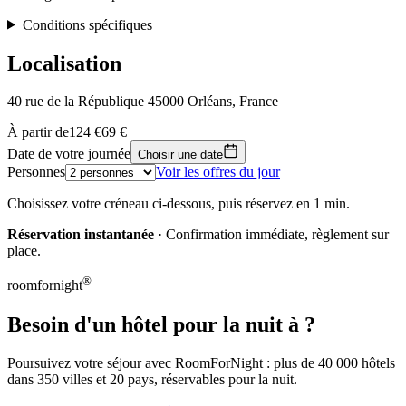
Conditions spécifiques
Localisation
40 rue de la République 45000 Orléans, France
Leaflet
|
© OpenStreetMap, © CARTO
À partir de
124 €
69 €
69 €
+
Date de votre journée
Choisir une date
Personnes
Voir les offres du jour
−
Choisissez votre créneau ci-dessous, puis réservez en 1 min.
Réservation instantanée
· Confirmation immédiate, règlement sur
place.
®
roomfornight
Besoin d'un hôtel pour la nuit à ?
Poursuivez votre séjour avec RoomForNight : plus de 40 000 hôtels
dans 350 villes et 20 pays, réservables pour la nuit.