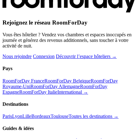
Rejoignez le réseau RoomForDay
Vous êtes hôtelier ? Vendez vos chambres et espaces inoccupés en
journée et générez des revenus additionnels, sans toucher à votre
activité de nuit.
Nous rejoindre
Connexion
Découvrir l’espace hôteliers →
Pays
RoomForDay France
RoomForDay Belgique
RoomForDay
Royaume-Uni
RoomForDay Allemagne
RoomForDay
Espagne
RoomForDay Italie
International →
Destinations
Paris
Lyon
Lille
Bordeaux
Toulouse
Toutes les destinations →
Guides & idées