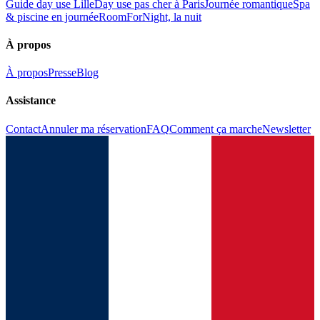
Guide day use Lille
Day use pas cher à Paris
Journée romantique
Spa
& piscine en journée
RoomForNight, la nuit
À propos
À propos
Presse
Blog
Assistance
Contact
Annuler ma réservation
FAQ
Comment ça marche
Newsletter