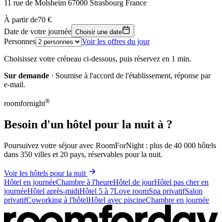
11 rue de Molsheim 67000 Strasbourg France
Leaflet
|
© OpenStreetMap, © CARTO
À partir de
70 €
70 €
+
Date de votre journée
Choisir une date
Personnes
Voir les offres du jour
−
Choisissez votre créneau ci-dessous, puis réservez en 1 min.
Sur demande
· Soumise à l'accord de l'établissement, réponse par
e-mail.
®
roomfornight
Besoin d'un hôtel pour la nuit à ?
Poursuivez votre séjour avec RoomForNight : plus de 40 000 hôtels
dans 350 villes et 20 pays, réservables pour la nuit.
Voir les hôtels pour la nuit
Hôtel en journée
Chambre à l'heure
Hôtel de jour
Hôtel pas cher en
journée
Hôtel après-midi
Hôtel 5 à 7
Love room
Spa privatif
Salon
privatif
Coworking à l'hôtel
Hôtel avec piscine
Chambre en journée