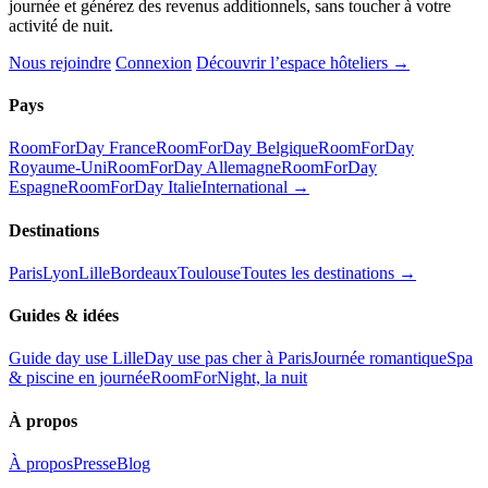
journée et générez des revenus additionnels, sans toucher à votre
activité de nuit.
Nous rejoindre
Connexion
Découvrir l’espace hôteliers →
Pays
RoomForDay France
RoomForDay Belgique
RoomForDay
Royaume-Uni
RoomForDay Allemagne
RoomForDay
Espagne
RoomForDay Italie
International →
Destinations
Paris
Lyon
Lille
Bordeaux
Toulouse
Toutes les destinations →
Guides & idées
Guide day use Lille
Day use pas cher à Paris
Journée romantique
Spa
& piscine en journée
RoomForNight, la nuit
À propos
À propos
Presse
Blog