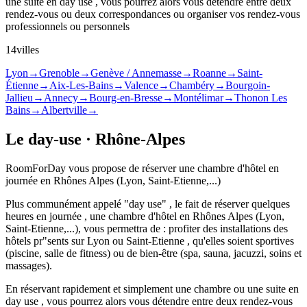
une suite en day use , vous pourrez alors vous détendre entre deux
rendez-vous ou deux correspondances ou organiser vos rendez-vous
professionnels ou personnels
14villes
Lyon
→
Grenoble
→
Genève / Annemasse
→
Roanne
→
Saint-
Étienne
→
Aix-Les-Bains
→
Valence
→
Chambéry
→
Bourgoin-
Jallieu
→
Annecy
→
Bourg-en-Bresse
→
Montélimar
→
Thonon Les
Bains
→
Albertville
→
Le day-use · Rhône-Alpes
RoomForDay vous propose de réserver une chambre d'hôtel en
journée en Rhônes Alpes (Lyon, Saint-Etienne,...)
Plus communément appelé "day use" , le fait de réserver quelques
heures en journée , une chambre d'hôtel en Rhônes Alpes (Lyon,
Saint-Etienne,...), vous permettra de : profiter des installations des
hôtels pr"sents sur Lyon ou Saint-Etienne , qu'elles soient sportives
(piscine, salle de fitness) ou de bien-être (spa, sauna, jacuzzi, soins et
massages).
En réservant rapidement et simplement une chambre ou une suite en
day use , vous pourrez alors vous détendre entre deux rendez-vous