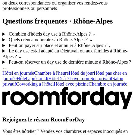
ou deux correspondances ou organiser vos rendez-vous
professionnels ou personnels
Questions fréquentes · Rhône-Alpes
Combien d'hôtels day use à Rhône-Alpes ?
⌄
Quels créneaux horaires à Rhône-Alpes ?
⌄
Peut-on payer sur place et annuler à Rhône-Alpes ?
⌄
Le day use est-il adapté au télétravail ou aux familles à Rhône-
Alpes ?
⌄
Peut-on réserver un day use de dernière minute à Rhône-Alpes ?
⌄
Hôtel en journée
Chambre à l'heure
Hôtel de jour
Hôtel pas cher en
journée
Hôtel après-midi
Hôtel 5 à 7
Love room
Spa privatif
Salon
privatif
Coworking à l'hôtel
Hôtel avec piscine
Chambre en journée
Rejoignez le réseau RoomForDay
Vous êtes hôtelier ? Vendez vos chambres et espaces inoccupés en