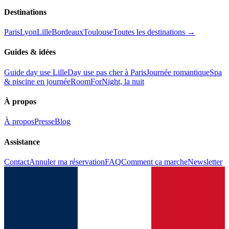
Destinations
Paris
Lyon
Lille
Bordeaux
Toulouse
Toutes les destinations →
Guides & idées
Guide day use Lille
Day use pas cher à Paris
Journée romantique
Spa
& piscine en journée
RoomForNight, la nuit
À propos
À propos
Presse
Blog
Assistance
Contact
Annuler ma réservation
FAQ
Comment ça marche
Newsletter