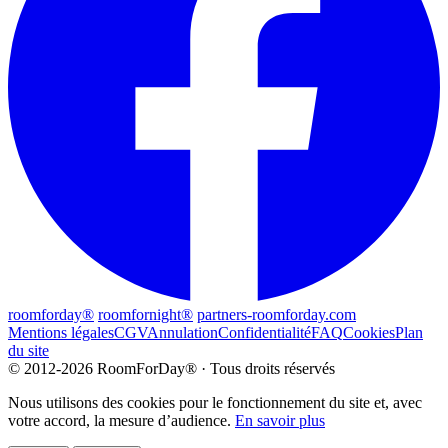
roomforday®
roomfornight®
partners-roomforday.com
Mentions légales
CGV
Annulation
Confidentialité
FAQ
Cookies
Plan
du site
© 2012-2026 RoomForDay® · Tous droits réservés
Nous utilisons des cookies pour le fonctionnement du site et, avec
votre accord, la mesure d’audience.
En savoir plus