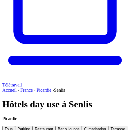
Télétravail
Accueil
›
France
›
Picardie
›
Senlis
Hôtels day use à Senlis
Picardie
Tous
Parking
Restaurant
Bar & lounge
Climatisation
Terrasse