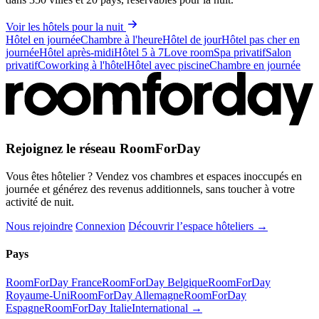
Voir les hôtels pour la nuit
Leaflet
|
© OpenStreetMap, © CARTO
Hôtel en journée
Chambre à l'heure
Hôtel de jour
Hôtel pas cher en
500 €
+
journée
Hôtel après-midi
Hôtel 5 à 7
Love room
Spa privatif
Salon
privatif
Coworking à l'hôtel
Hôtel avec piscine
Chambre en journée
−
Rejoignez le réseau RoomForDay
Vous êtes hôtelier ? Vendez vos chambres et espaces inoccupés en
journée et générez des revenus additionnels, sans toucher à votre
activité de nuit.
Nous rejoindre
Connexion
Découvrir l’espace hôteliers →
Pays
RoomForDay France
RoomForDay Belgique
RoomForDay
Royaume-Uni
RoomForDay Allemagne
RoomForDay
Espagne
RoomForDay Italie
International →