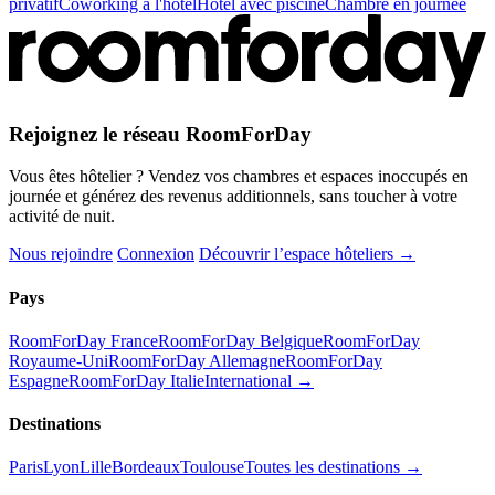
privatif
Coworking à l'hôtel
Hôtel avec piscine
Chambre en journée
Rejoignez le réseau RoomForDay
Vous êtes hôtelier ? Vendez vos chambres et espaces inoccupés en
journée et générez des revenus additionnels, sans toucher à votre
activité de nuit.
Nous rejoindre
Connexion
Découvrir l’espace hôteliers →
Pays
RoomForDay France
RoomForDay Belgique
RoomForDay
Royaume-Uni
RoomForDay Allemagne
RoomForDay
Espagne
RoomForDay Italie
International →
Destinations
Paris
Lyon
Lille
Bordeaux
Toulouse
Toutes les destinations →