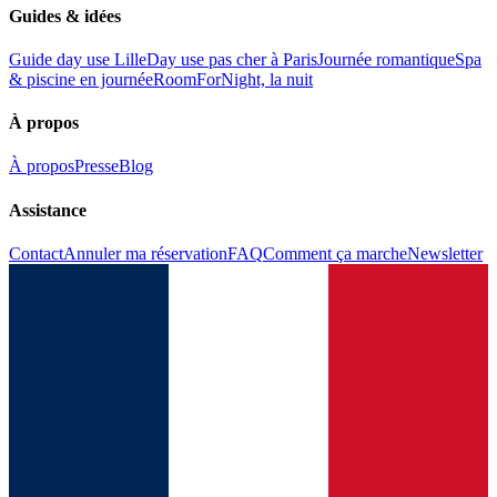
Guides & idées
Guide day use Lille
Day use pas cher à Paris
Journée romantique
Spa
& piscine en journée
RoomForNight, la nuit
À propos
À propos
Presse
Blog
Assistance
Contact
Annuler ma réservation
FAQ
Comment ça marche
Newsletter