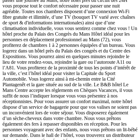
passer une journée au Mans, notre hôtel près du circuit des 24H
vous propose tout le confort nécessaire pour passer une nuit
agréable. Toutes nos chambres disposent d’une connexion Wi-Fi
fibre gratuite et illimitée, d’une TV (bouquet TV varié avec chaînes
de sport & d'informations internationales) ainsi que d’une
climatisation individuelle, vous vous sentirez comme chez vous ! Un
hôtel proche du Palais des Congrès du Mans Hôtel idéal pour les
personnes en déplacement professionnel au Mans (72), vous
profiterez de chambres 1 à 2 personnes équipées d’un bureau. Vous
logerez dans un hôtel près du Palais des congrès et du Centre des
Expositions. Vous pourrez ainsi en quelques minutes rejoindre le
lieu de votre rendez-vous, rejoindre la gare ou l’autoroute A11 ou
l’A81. Vous profiterez de la proximité de tous les points d’intérêt de
la ville, c’est l’hôtel idéal pour visiter la Capitale du Sport
Automobile. Vous logerez ainsi à mi-chemin entre la Cité
Plantagenêt et la gare située au sud de la ville. Le B&B hôtel Le
Mans Centre accepte les règlements en Chèques Vacances, il vous
suffit de nous l’indiquer lorsque vous vous présentez à nos
réceptionnistes. Pour vous assurer un confort maximal, notre hôtel
dispose d’un service de bagagerie pour que vos valises ne soient pas
un inconvénient lors de votre séjour. Vous disposerez également
d’un sèche-cheveux dans votre chambre. Nous vous prêtons
également des fers à repasser disponibles en réception. Pour les
personnes voyageant avec des enfants, nous vous prêtons un lit-bébé
sur demande. Dans le hall de l’hôtel, vous trouverez un distributeur