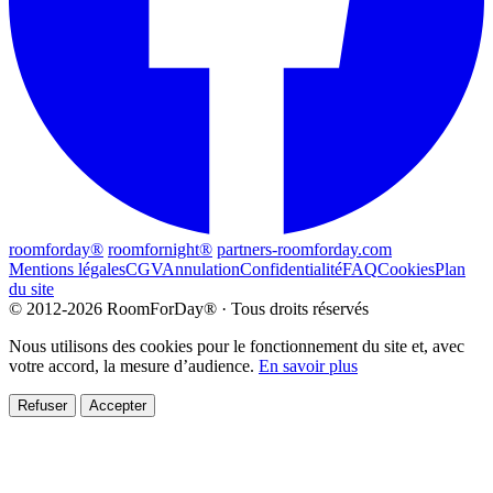
roomforday®
roomfornight®
partners-roomforday.com
Mentions légales
CGV
Annulation
Confidentialité
FAQ
Cookies
Plan
du site
© 2012-2026 RoomForDay® · Tous droits réservés
Nous utilisons des cookies pour le fonctionnement du site et, avec
votre accord, la mesure d’audience.
En savoir plus
Refuser
Accepter