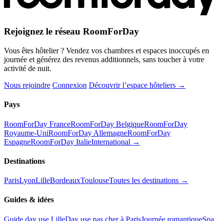
Rejoignez le réseau RoomForDay
Vous êtes hôtelier ? Vendez vos chambres et espaces inoccupés en
journée et générez des revenus additionnels, sans toucher à votre
activité de nuit.
Nous rejoindre
Connexion
Découvrir l’espace hôteliers →
Pays
RoomForDay France
RoomForDay Belgique
RoomForDay
Royaume-Uni
RoomForDay Allemagne
RoomForDay
Espagne
RoomForDay Italie
International →
Destinations
Paris
Lyon
Lille
Bordeaux
Toulouse
Toutes les destinations →
Guides & idées
Guide day use Lille
Day use pas cher à Paris
Journée romantique
Spa