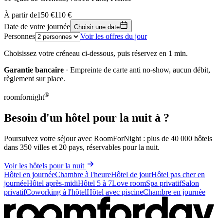
Leaflet
|
© OpenStreetMap, © CARTO
À partir de
150 €
110 €
110 €
+
Date de votre journée
Choisir une date
Personnes
Voir les offres du jour
−
Choisissez votre créneau ci-dessous, puis réservez en 1 min.
Garantie bancaire
· Empreinte de carte anti no-show, aucun débit,
règlement sur place.
®
roomfornight
Besoin d'un hôtel pour la nuit à ?
Poursuivez votre séjour avec RoomForNight : plus de 40 000 hôtels
dans 350 villes et 20 pays, réservables pour la nuit.
Voir les hôtels pour la nuit
Hôtel en journée
Chambre à l'heure
Hôtel de jour
Hôtel pas cher en
journée
Hôtel après-midi
Hôtel 5 à 7
Love room
Spa privatif
Salon
privatif
Coworking à l'hôtel
Hôtel avec piscine
Chambre en journée