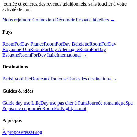
journée et générez des revenus additionnels, sans toucher à votre
activité de nuit.
Nous rejoindre
Connexion
Découvrir l’espace hôteliers →
Pays
RoomForDay France
RoomForDay Belgique
RoomForDay
Royaume-Uni
RoomForDay Allemagne
RoomForDay
Espagne
RoomForDay Italie
International →
Destinations
Paris
Lyon
Lille
Bordeaux
Toulouse
Toutes les destinations →
Guides & idées
Guide day use Lille
Day use pas cher à Paris
Journée romantique
Spa
& piscine en journée
RoomForNight, la nuit
À propos
À propos
Presse
Blog