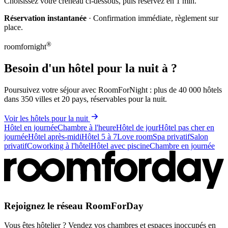
Choisissez votre créneau ci-dessous, puis réservez en 1 min.
Réservation instantanée
· Confirmation immédiate, règlement sur
place.
®
roomfornight
Besoin d'un hôtel pour la nuit à ?
Poursuivez votre séjour avec RoomForNight : plus de 40 000 hôtels
dans 350 villes et 20 pays, réservables pour la nuit.
Voir les hôtels pour la nuit
Hôtel en journée
Chambre à l'heure
Hôtel de jour
Hôtel pas cher en
journée
Hôtel après-midi
Hôtel 5 à 7
Love room
Spa privatif
Salon
privatif
Coworking à l'hôtel
Hôtel avec piscine
Chambre en journée
Rejoignez le réseau RoomForDay
Vous êtes hôtelier ? Vendez vos chambres et espaces inoccupés en