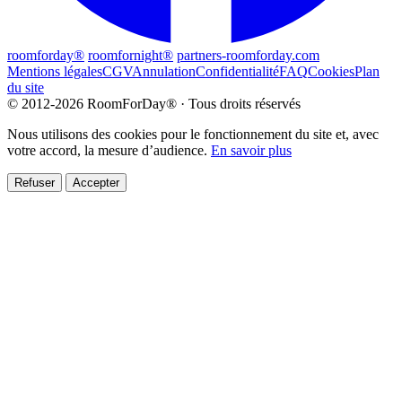
roomforday®
roomfornight®
partners-roomforday.com
Mentions légales
CGV
Annulation
Confidentialité
FAQ
Cookies
Plan
du site
© 2012-2026 RoomForDay® · Tous droits réservés
Nous utilisons des cookies pour le fonctionnement du site et, avec
votre accord, la mesure d’audience.
En savoir plus
Refuser
Accepter