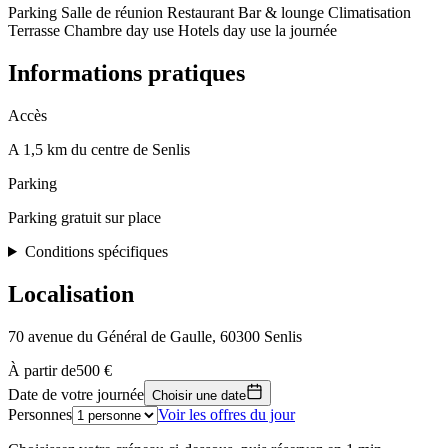
Parking
Salle de réunion
Restaurant
Bar & lounge
Climatisation
Terrasse
Chambre day use
Hotels day use la journée
Informations pratiques
Accès
A 1,5 km du centre de Senlis
Parking
Parking gratuit sur place
Conditions spécifiques
Localisation
70 avenue du Général de Gaulle, 60300 Senlis
Leaflet
|
© OpenStreetMap, © CARTO
À partir de
500 €
500 €
+
Date de votre journée
Choisir une date
Personnes
Voir les offres du jour
−