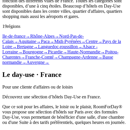
fonction des différents villes de France. Toutes les catégories sont
disponibles, d’une à cinq étoiles. Beaucoup d’hôtels en Day-Use
sont disponibles dans les centre villes, quartier d'affaires, quartiers
shopping mais aussi les aéroports et gares.
19régions
Ile-de-france
→
Rhône-Alpes
→
Nord-Pas-de-
Calais
→
Aquitaine
→
Paca
→
Midi-Pyrénées
→
Centre
→
Pays de la
Loire
→
Bretagne
→
Languedoc-roussillon
→
Alsace -
Lorraine
→
Bourgogne
→
Picardie
→
Haute-Normandie
→
Poitou-
Charentes
→
Franche-Comté
→
Champagne-Ardenne
→
Basse
normandie
→
Auvergne
→
Le day-use · France
Pour une cliente d'affaires ou de loisirs
Découvrez une sélection d’hôtels Day-Use en France.
Que ce soit pour les affaires, le loisir ou le plaisir, RoomForDay®
vous propose une sélection d'hôtels sur Paris avec des formules
Day-Use, vous permettant de bénéficier d'une salle, d'une chambre
ou d'une Suite à des tarifs préférentiels, quelques heures en journée.