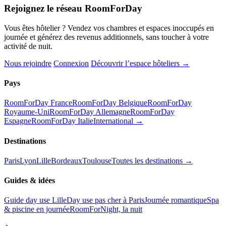
Rejoignez le réseau RoomForDay
Vous êtes hôtelier ? Vendez vos chambres et espaces inoccupés en
journée et générez des revenus additionnels, sans toucher à votre
activité de nuit.
Nous rejoindre
Connexion
Découvrir l’espace hôteliers →
Pays
RoomForDay France
RoomForDay Belgique
RoomForDay
Royaume-Uni
RoomForDay Allemagne
RoomForDay
Espagne
RoomForDay Italie
International →
Destinations
Paris
Lyon
Lille
Bordeaux
Toulouse
Toutes les destinations →
Guides & idées
Guide day use Lille
Day use pas cher à Paris
Journée romantique
Spa
& piscine en journée
RoomForNight, la nuit