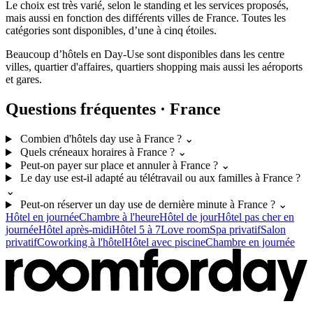
Le choix est très varié, selon le standing et les services proposés,
mais aussi en fonction des différents villes de France. Toutes les
catégories sont disponibles, d’une à cinq étoiles.
Beaucoup d’hôtels en Day-Use sont disponibles dans les centre
villes, quartier d'affaires, quartiers shopping mais aussi les aéroports
et gares.
Questions fréquentes · France
Combien d'hôtels day use à France ?
⌄
Quels créneaux horaires à France ?
⌄
Peut-on payer sur place et annuler à France ?
⌄
Le day use est-il adapté au télétravail ou aux familles à France ?
⌄
Peut-on réserver un day use de dernière minute à France ?
⌄
Hôtel en journée
Chambre à l'heure
Hôtel de jour
Hôtel pas cher en
journée
Hôtel après-midi
Hôtel 5 à 7
Love room
Spa privatif
Salon
privatif
Coworking à l'hôtel
Hôtel avec piscine
Chambre en journée