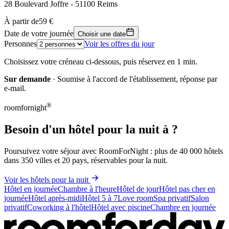
28 Boulevard Joffre - 51100 Reims
Leaflet
|
© OpenStreetMap, © CARTO
À partir de
59 €
59 €
+
Date de votre journée
Choisir une date
Personnes
Voir les offres du jour
−
Choisissez votre créneau ci-dessous, puis réservez en 1 min.
Sur demande
· Soumise à l'accord de l'établissement, réponse par
e-mail.
®
roomfornight
Besoin d'un hôtel pour la nuit à ?
Poursuivez votre séjour avec RoomForNight : plus de 40 000 hôtels
dans 350 villes et 20 pays, réservables pour la nuit.
Voir les hôtels pour la nuit
Hôtel en journée
Chambre à l'heure
Hôtel de jour
Hôtel pas cher en
journée
Hôtel après-midi
Hôtel 5 à 7
Love room
Spa privatif
Salon
privatif
Coworking à l'hôtel
Hôtel avec piscine
Chambre en journée