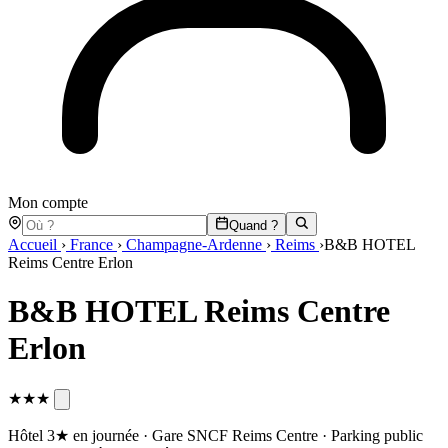
Mon compte
Quand ?
Accueil
›
France
›
Champagne-Ardenne
›
Reims
›
B&B HOTEL
Reims Centre Erlon
B&B HOTEL Reims Centre
Erlon
★★★
Hôtel 3★ en journée · Gare SNCF Reims Centre · Parking public