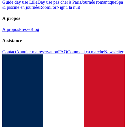
Guide day use Lille
Day use pas cher à Paris
Journée romantique
Spa
& piscine en journée
RoomForNight, la nuit
À propos
À propos
Presse
Blog
Assistance
Contact
Annuler ma réservation
FAQ
Comment ça marche
Newsletter