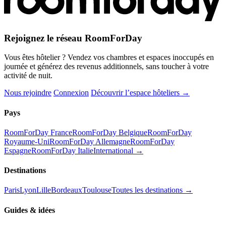
Rejoignez le réseau RoomForDay
Vous êtes hôtelier ? Vendez vos chambres et espaces inoccupés en
journée et générez des revenus additionnels, sans toucher à votre
activité de nuit.
Nous rejoindre
Connexion
Découvrir l’espace hôteliers →
Pays
RoomForDay France
RoomForDay Belgique
RoomForDay
Royaume-Uni
RoomForDay Allemagne
RoomForDay
Espagne
RoomForDay Italie
International →
Destinations
Paris
Lyon
Lille
Bordeaux
Toulouse
Toutes les destinations →
Guides & idées